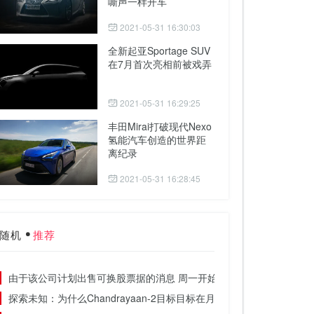
嘶声一样开车
2021-05-31 16:30:03
全新起亚Sportage SUV
在7月首次亮相前被戏弄
2021-05-31 16:29:25
丰田Mirai打破现代Nexo
氢能汽车创造的世界距
离纪录
2021-05-31 16:28:45
随机
推荐
由于该公司计划出售可换股票据的消息 周一开始的下跌趋势在周二继
探索未知：为什么Chandrayaan-2目标目标在月球南极上着陆