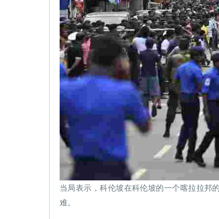
当局表示，科伦坡在科伦坡的一个喀拉拉邦
难。