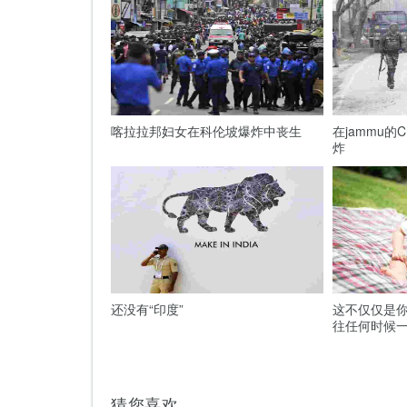
喀拉拉邦妇女在科伦坡爆炸中丧生
在jammu的
炸
还没有“印度”
这不仅仅是你
往任何时候
猜您喜欢