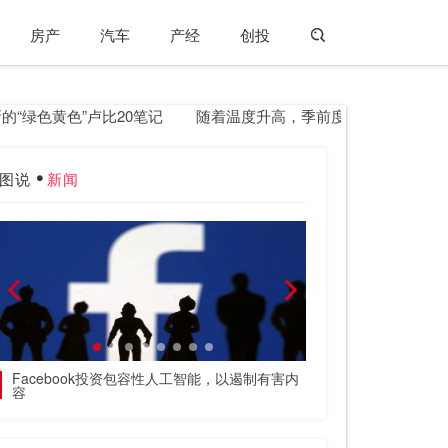
房产
汽车
产经
创投
“绿色黄色”卢比20笔记
随着温度升高，季前度降雨记录27％跌落：I
图说
新闻
Facebook投资包容性人工智能，以遏制有害内
图片很清楚，但黑洞
容