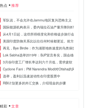
热点
推荐
军队说，不会允许在Jammu地区复兴恐怖主义
国际能源机构表示，委内瑞拉石油产量升降到870,000桶内置，制裁
从4月1日起，这些所得税变化和价格徒步旅行会影响您
美国印度防御关系比以往任何时候都更近。前方的道路是多少？
再见，Bye Birdie：作为浦那地铁速度的鸟类保护区可能会消失
Lok Sabha选举2019年：BJP宣言务实，国会雄心勃勃的社会计划，
3月份印度工厂增长率达到六个月低，需求疲软：PMI
Cyclone Fani：PM Narendra Modi对Otisha的风暴蹂躏地区进行空中
选举，盈利以迅速波动性在印度股票中
RBI计划更多的外汇交换，介绍现金的步骤
精彩
文章