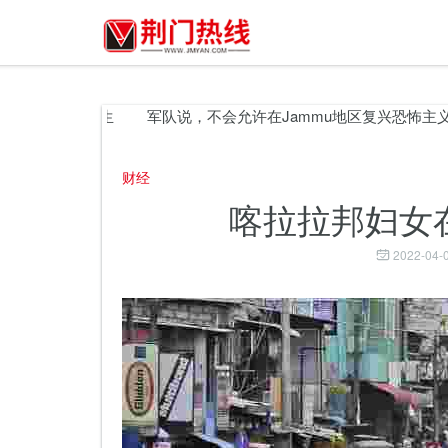
坡爆炸中丧生
军队说，不会允许在Jammu地区复兴恐怖主义
财经
喀拉拉邦妇女
2022-04-0