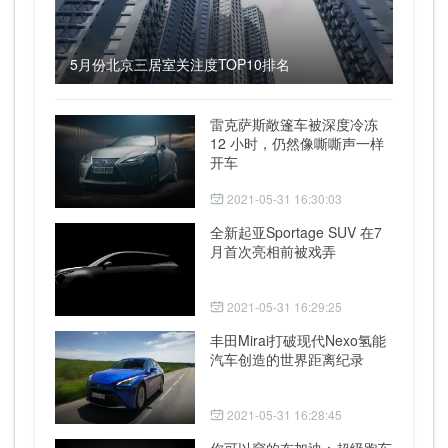
5月份北京三居室关注度TOP10排名
雷克萨斯敞篷车被深度冷冻
12 小时，仍然像嘶嘶声一样
开车
2021-05-31 16:30:03
全新起亚Sportage SUV 在7
月首次亮相前被戏弄
2021-05-31 16:29:25
丰田Mirai打破现代Nexo氢能
汽车创造的世界距离纪录
2021-05-31 16:28:45
你可以穿的布加迪：超级跑车