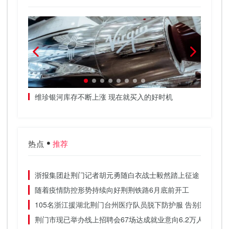
标
维珍银河库存不断上涨 现在就买入的好时机
SoF
热点
推荐
浙报集团赴荆门记者胡元勇随白衣战士毅然踏上征途
随着疫情防控形势持续向好荆荆铁路6月底前开工
105名浙江援湖北荆门台州医疗队员脱下防护服 告别荆门的
荆门市现已举办线上招聘会67场达成就业意向6.2万人