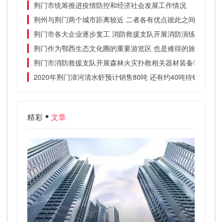
荆门市统筹推进疫情防控和经济社会发展工作情况
荆州与荆门两个城市距离较近 二者各有优点彼此之间差别不
荆门市各大企业逐步复工 消防救援支队开展消防演练
荆门作为鄂西生态文化圈的重要游览区 也是难得的旅游胜地
荆门市消防救援支队开展森林火灾扑救相关器材装备学习
2020年荆门漳河清水虾预计销售80吨 还有约40吨待销
精彩
文章