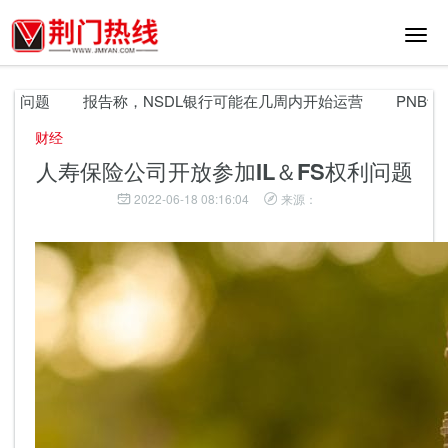
切
换
导
航
利问题
报告称，NSDL银行可能在几周内开始运营
PNB诈骗：
财经
人寿保险公司开放参加IL＆FS权利问题
2022-06-18 08:16:04
来源：