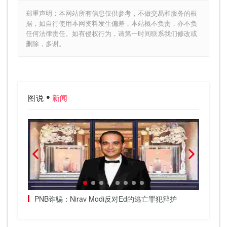
郑重声明：本网站所有信息仅供参考，不做交易和服务的根
据，如自行使用本网资料发生偏差，本站概不负责，亦不负
任何法律责任。如有侵权行为，请第一时间联系我们修改或
删除，多谢。
图说
新闻
席
PNB诈骗：Nirav Modi反对Ed的逃亡罪犯辩护
NCC