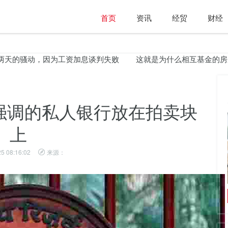
首页
资讯
经贸
财经
的骚动，因为工资加息谈判失败
这就是为什么相互基金的房屋正
将强调的私人银行放在拍卖块
上
5 08:16:02
来源：
Aditya Birla Finance成为首先在交易所列出商业
论文的公司