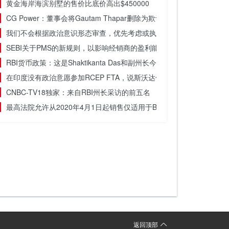
黄金海岸海滨别墅的售价比底价高出$450000
CG Power：董事会将Gautam Thapar删除为欺诈指控主席
我们不会根据政治意识形态审查，优先考虑或执行政策：推特
SEBI关于PMS的新规则，以影响经销商的盈利能力和收入，比如专家
RBI货币政策：这是Shaktikanta Das和副州长今天所说的
在印度没有政治意愿参加RCEP FTA，说斯沃达什·拉兰·曼彻
CNBC-TV18独家：来自RBI州长采访的前五名
最高法院允许从2020年4月1日起销售仅适用于BS-VI的车辆
返回顶部