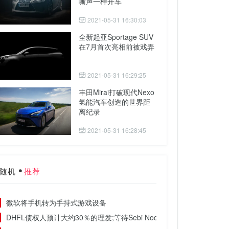
嘶声一样开车
2021-05-31 16:30:03
全新起亚Sportage SUV
在7月首次亮相前被戏弄
2021-05-31 16:29:25
丰田Mirai打破现代Nexo
氢能汽车创造的世界距
离纪录
2021-05-31 16:28:45
随机
推荐
微软将手机转为手持式游戏设备
DHFL债权人预计大约30％的理发;等待Sebi Nod让共同基金参加决议