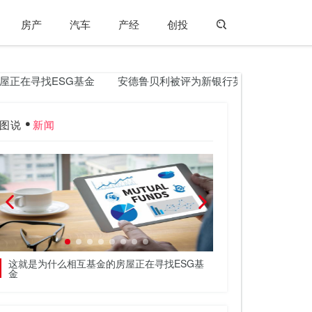
房产
汽车
产经
创投
在寻找ESG基金
安德鲁贝利被评为新银行英国州长
West 
图说
新闻
这就是为什么相互基金的房屋正在寻找ESG基
预算2020：新的
金
蓄，纳税金融产品的