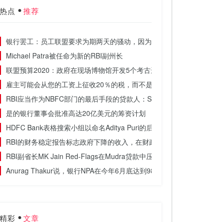
热点
推荐
银行罢工：员工联盟要求为期两天的骚动，因为工资加息谈判失败
Michael Patra被任命为新的RBI副州长
联盟预算2020：政府在现场博物馆开发5个考古遗址
雇主可能会从您的工资上征收20％的税，而不是分享泛，Aadhaar
RBI应当作为NBFC部门的最后手段的贷款人：SBI经济学家
是的银行董事会批准高达20亿美元的筹资计划
HDFC Bank表格搜索小组以命名Aditya Puri的后继人员
RBI的财务稳定报告标志政府下降的收入，在财政目标上提出问号
RBI副省长MK Jain Red-Flags在Mudra贷款中压力上升
Anurag Thakur说，银行NPA在今年6月底达到98,000亿卢比至9.38
精彩
文章