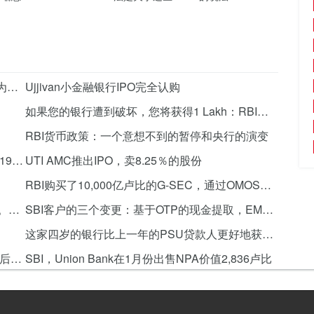
银行罢工：员工联盟要求为期两天的骚动，因为工资加息谈判失败
Ujjivan小金融银行IPO完全认购
如果您的银行遭到破坏，您将获得1 Lakh：RBI拥有的子公司
RBI货币政策：一个意想不到的暂停和央行的演变
CSB银行IPO将于11月22日开放;价格乐队193-195卢比/分享
UTI AMC推出IPO，卖8.25％的股份
RBI购买了10,000亿卢比的G-SEC，通过OMOS销售6,825亿卢比证券
Ujjivan小金融银行推出了强大的市场首次亮相。它的父母Ujivan金融将如何定价？
SBI客户的三个变更：基于OTP的现金提取，EMV芯片借记卡和较低的利率
这家四岁的银行比上一年的PSU贷款人更好地获得了更好的回报
HDFC Bank表格搜索小组以命名Aditya Puri的后继人员
SBI，Union Bank在1月份出售NPA价值2,836卢比