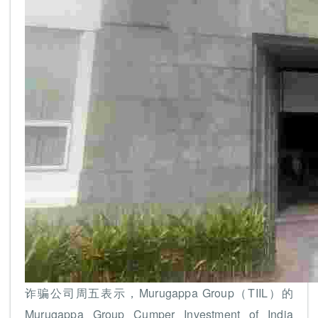
诈骗公司周五表示，Murugappa Group（TIIL）的
Murugappa Group Cumper Investment of India