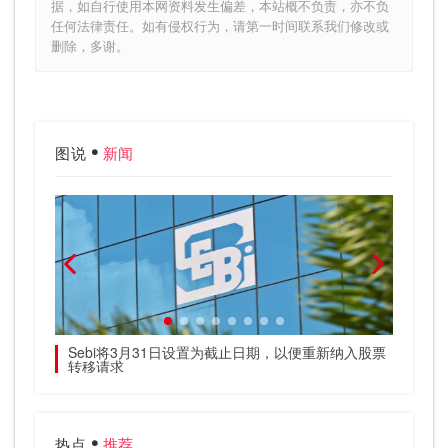
据，如自行使用本网资料发生偏差，本站概不负责，亦不负
任何法律责任。如有侵权行为，请第一时间联系我们修改或
删除，多谢。
图说
新闻
便宜
Sebi将3月31日设置为截止日期，以便重新纳入股票
在帕皮
转移请求
热点
推荐