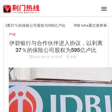
切
换
导
航
离37％的保险公司股权为595亿卢比
IRB Infra通过债券筹集了
产经
伊碧银行与合作伙伴进入协议，以剥离
37％的保险公司股权为595亿卢比
2022-08-10 15:16:05
来源：