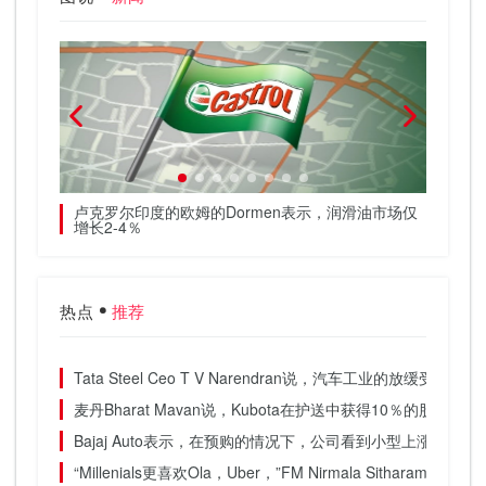
的销售额下
卢克罗尔印度的欧姆的Dormen表示，润滑油市场仅
M＆M
增长2-4％
热点
推荐
Tata Steel Ceo T V Narendran说，汽车工业的放缓受
麦丹Bharat Mavan说，Kubota在护送中获得10％的股权，
Bajaj Auto表示，在预购的情况下，公司看到小型上涨，商
“Millenials更喜欢Ola，Uber，”FM Nirmala Sitharam