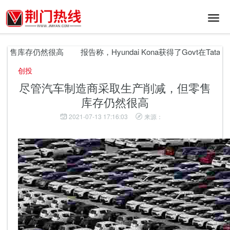
切
换
导
航
售库存仍然很高
报告称，Hyundai Kona获得了Govt在Tata和Ma
创投
尽管汽车制造商采取生产削减，但零售
库存仍然很高
2021-07-13 17:16:03
来源：