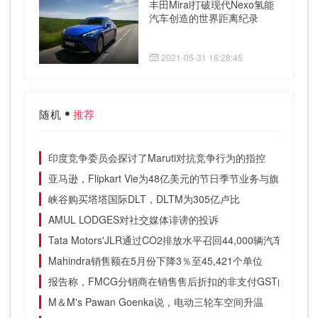
丰田Mirai打破现代Nexo氢能
汽车创造的世界距离纪录
2021-05-31 16:28:45
随机
推荐
印度竞争委员会探讨了Maruti对抗竞争行为的指控
亚马逊，Flipkart Vie为48亿美元的节日季节业务与旗舰销售
峡谷购买塔塔国际DLT，DLTM为305亿卢比
AMUL LODGES对社交媒体诽谤的投诉
Tata Motors'JLR通过CO2排放水平召回44,000辆汽车
Mahindra销售额在5月份下降3％至45,421个单位
报告称，FMCG分销商在销售售后折扣的非支付GST的雷达下
M＆M's Pawan Goenka说，电动三轮车空间升温