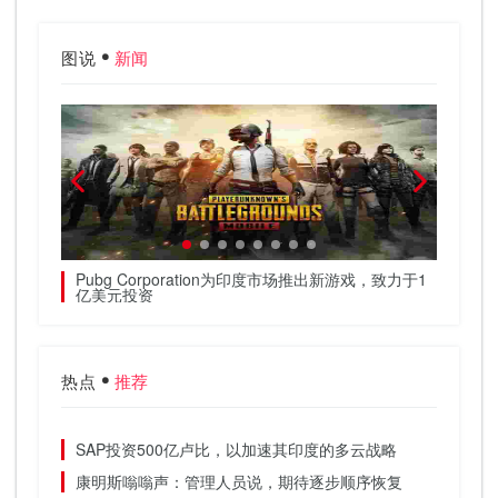
图说
新闻
御解决方
Pubg Corporation为印度市场推出新游戏，致力于1
CBI 
亿美元投资
据5.6
热点
推荐
SAP投资500亿卢比，以加速其印度的多云战略
康明斯嗡嗡声：管理人员说，期待逐步顺序恢复