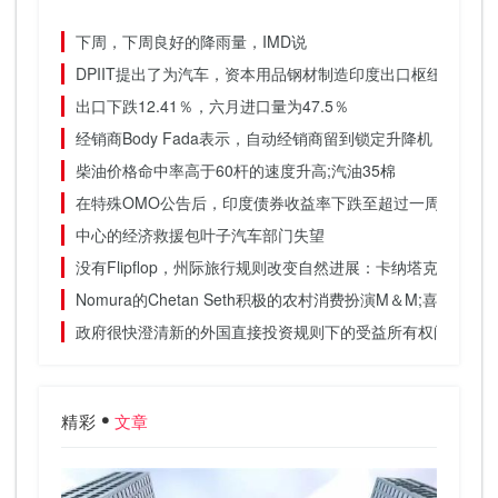
下周，下周良好的降雨量，IMD说
DPIIT提出了为汽车，资本用品钢材制造印度出口枢纽的措施
出口下跌12.41％，六月进口量为47.5％
经销商Body Fada表示，自动经销商留到锁定升降机
柴油价格命中率高于60杆的速度升高;汽油35棉
在特殊OMO公告后，印度债券收益率下跌至超过一周的低位
中心的经济救援包叶子汽车部门失望
没有Flipflop，州际旅行规则改变自然进展：卡纳塔克邦健康
Nomura的Chetan Seth积极的农村消费扮演M＆M;喜欢ICICI
政府很快澄清新的外国直接投资规则下的受益所有权问题：阿
精彩
文章