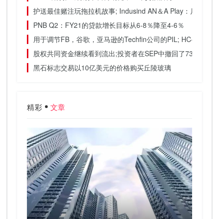
护送最佳赌注玩拖拉机故事; Indusind AN＆A Play：尺寸'Srivas
PNB Q2：FY21的贷款增长目标从6-8％降至4-6％
用于调节FB，谷歌，亚马逊的Techfin公司的PIL; HC寻求中心
股权共同资金继续看到流出;投资者在SEP中撤回了734亿卢比
黑石标志交易以10亿美元的价格购买丘陵玻璃
精彩
文章