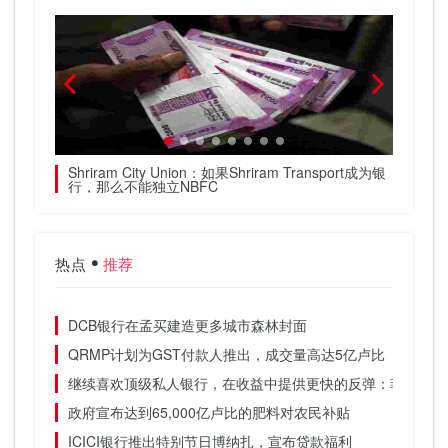
Shriram City Union：如果Shriram Transport成为银
保证非
行，那么不能独立NBFC
助建设
热点
推荐
DCB银行在孟买建造更多城市森林封面
QRMP计划为GST付款人推出，成交量高达5亿卢比
继续喜欢顶级私人银行，在收益中提供更快的反弹：菲利普尔
政府宣布达到65,000亿卢比的肥料对农民补贴
ICICI银行推出特别节日博纳扎，宣布贷款福利