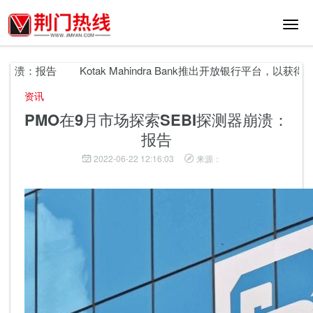
切
换
导
航
崩溃：报告
Kotak Mahindra Bank推出开放银行平台，以获得合作
资讯
PMO在9月市场探索SEBI探测器崩溃：
报告
2022-06-22 12:16:03
来源：