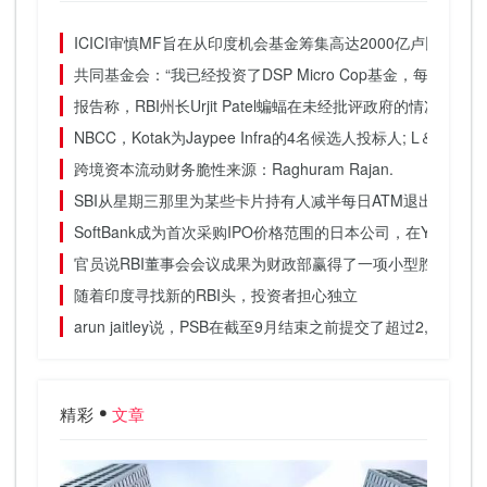
ICICI审慎MF旨在从印度机会基金筹集高达2000亿卢比
共同基金会：“我已经投资了DSP Micro Cop基金，每月达到5
报告称，RBI州长Urjit Patel蝙蝠在未经批评政府的情况下进
NBCC，Kotak为Jaypee Infra的4名候选人投标人; L＆T红外
跨境资本流动财务脆性来源：Raghuram Rajan.
SBI从星期三那里为某些卡片持有人减半每日ATM退出至20,0
SoftBank成为首次采购IPO价格范围的日本公司，在Y1,500
官员说RBI董事会会议成果为财政部赢得了一项小型胜利：报
随着印度寻找新的RBI头，投资者担心独立
arun jaitley说，PSB在截至9月结束之前提交了超过2,500
精彩
文章