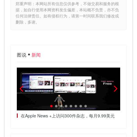
郑重声明：本网站所有信息仅供参考，不做交易和服务的根
据，如自行使用本网资料发生偏差，本站概不负责，亦不负
任何法律责任。如有侵权行为，请第一时间联系我们修改或
删除，多谢。
图说
新闻
，折扣价值
在Apple News +上访问300件杂志，每月9.99美元
AI无