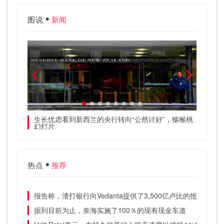
图说
新闻
了力量
生长忧虑看到新西兰的央行转向“公然讨好”，猕猴桃
生长忧
幻灯片
幻灯片
热点
推荐
报告称，渣打银行向Vedanta提供了3,500亿卢比的抵消抵押
据到目前为止，奈海实施了100％的现有现金车道