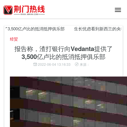
切
换
导
航
供了3,500亿卢比的抵消抵押俱乐部
生长忧虑看到新西兰的央行转向
经贸
报告称，渣打银行向Vedanta提供了
3,500亿卢比的抵消抵押俱乐部
2022-06-04 13:16:33
来源：