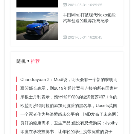
2021-05-31 16:29:25
丰田Mirai打破现代Nexo氢能
汽车创造的世界距离纪录
2021-05-31 16:28:45
随机
推荐
Chandrayaan 2：Modi说，明天会有一个新的黎明而美好的
联盟部长表示，到2019年通过宽带连接的所有国家村庄
摩根士丹利表示，预计H2FY20的经济复苏和7.1％的增长率为7
欧盟将沙特阿拉伯添加到肮脏的黑名单，Upsets英国
一个死者作为热浪愤怒未公平的，IMD发布了未来两天的警告
良好的健康需求，卫生产品;但没有恐慌购买：Jyothy Labs.
印度在学校投掷书，让年轻的学生携带沉重的袋子