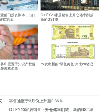
私营部门投资剧本，出口
Q1 FY20家居销售上升仓储率削减，
E研究发现
新的GST率
构将印度置于知识产权侵
rbi发出新的“绿色黄色”卢比20笔记
优先表格名单
日本旨在加入WTO对ICT商品的进口履行的争议磋商
零售通胀于3月份上升至2.86％
Q1 FY20家居销售上升仓储率削减，新的GST率