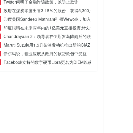
Twitter阐明了金融诈骗政策，以防止欺诈
政府在煤炭印度出售3.18％的股份，获得5,300卢比
印度美国Sandeep Mathrani引领Wework，加入了印度首席执行官的
印度眼睛在未来两年内的1亿美元直接投资;计划一些国家的工业集群：Sures
Chandrayaan 2：领导者在伊斯罗岛阵雨后的联系后，说不需要失去
Maruti Suzuki用1.5升柴油发动机推出新的CIAZ：检查这里的变体
伊尔玛说，糖业应该从政府的软贷款包中受益
Facebook支持的数字硬币Libra更名为DIEM以获得批准