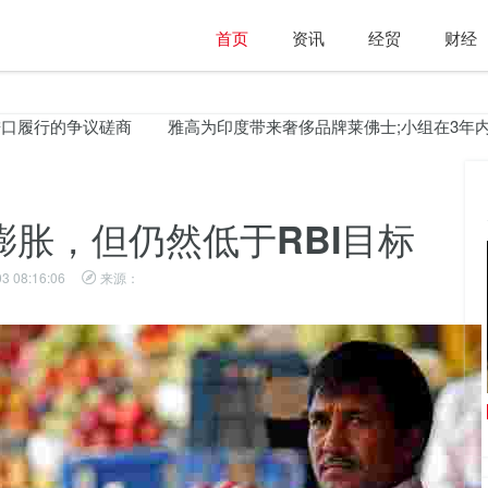
首页
资讯
经贸
财经
行的争议磋商
雅高为印度带来奢侈品牌莱佛士;小组在3年内添加5
膨胀，但仍然低于RBI目标
3 08:16:06
来源：
Facebook使用AI地图世界人口