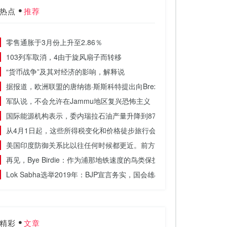
热点
推荐
零售通胀于3月份上升至2.86％
103列车取消，4由于旋风扇子而转移
“货币战争”及其对经济的影响，解释说
据报道，欧洲联盟的唐纳德·斯斯科特提出向Brexit日期提供英国12个月
军队说，不会允许在Jammu地区复兴恐怖主义
国际能源机构表示，委内瑞拉石油产量升降到870,000桶内置，制裁
从4月1日起，这些所得税变化和价格徒步旅行会影响您
美国印度防御关系比以往任何时候都更近。前方的道路是多少？
再见，Bye Birdie：作为浦那地铁速度的鸟类保护区可能会消失
Lok Sabha选举2019年：BJP宣言务实，国会雄心勃勃的社会计划，
精彩
文章