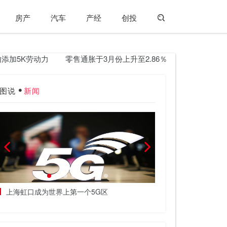
房产
汽车
产经
创投
K劳动力
零售通胀于3月份上升至2.86％
上海虹口成为世界上
图说
新闻
上海虹口成为世界上第一个5G区
赢得Dharmapur
和种姓是关键