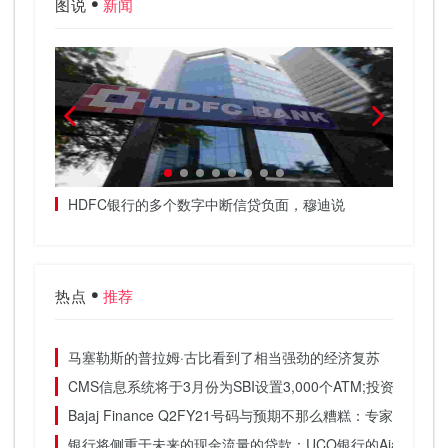
图说
新闻
行需要知
HDFC银行的多个数字中断信贷负面，穆迪说
传奇的
会。
热点
推荐
马塞勒斯的普拉姆·古比看到了相当强劲的经济复苏
CMS信息系统将于3月份为SBI设置3,000个ATM;投资200卢比
Bajaj Finance Q2FY21号码与预期不那么糟糕：专家级
银行将侧重于未来的现金流量的贷款：UCO银行的Ajay Vyas