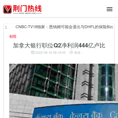
切
换
导
航
比
CNBC-TV18独家：恩纳姆可能会退出与DHFL的保险Biz的Oakt
创投
加拿大银行职位Q2净利润444亿卢比
2022-08-16 08:16:05
来源：