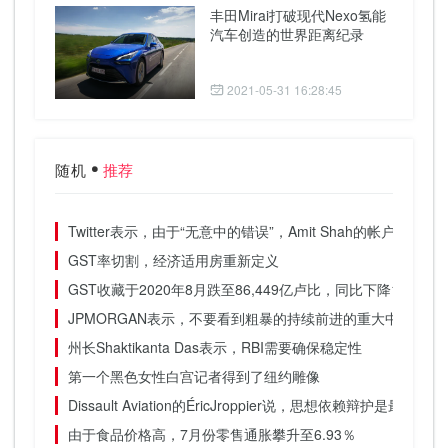
丰田Mirai打破现代Nexo氢能
汽车创造的世界距离纪录
2021-05-31 16:28:45
随机
推荐
Twitter表示，由于“无意中的错误”，Amit Shah的帐户被暂时
GST率切割，经济适用房重新定义
GST收藏于2020年8月跌至86,449亿卢比，同比下降12％
JPMORGAN表示，不要看到粗暴的持续前进的重大中断
州长Shaktikanta Das表示，RBI需要确保稳定性
第一个黑色女性白宫记者得到了纽约雕像
Dissault Aviation的ÉricJroppier说，思想依赖辩护是
由于食品价格高，7月份零售通胀攀升至6.93％