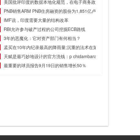
美国批评印度的数据本地化规范，在电子商务政策中草案
PNB销售ARM PNB住房融资的股份为1,851亿卢比;股价上涨2％
IMF说，印度需要大量的结构改革
RBI允许参与破产过程的公司挖掘ECB路线
3年的恶魔化：它对资产部门有何相当？
孟买在10年内纪录最高的降雨量;沉重的法术在第4天继续
天赋是最巧妙地设计的官方洗钱：p chidambaram.
最重要的球员报告9月19日的销售增长50％