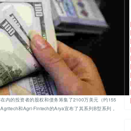
a Capital在内的投资者的股权和债务筹集了2100万美元（约155
itech和Agri-Fintech的Arya宣布了其系列B型系列，