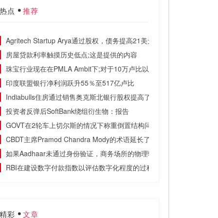
热点
推荐
Agritech Startup Arya通过股权，债务提高21美元
房屋贷款利率触摸历史低点;这是提供的内容
珠宝行业现在在PMLA Ambit下;对于10万卢比以上的交易强制性的文件
印度联盟银行净利润跃升55％至517亿卢比
Indiabulls住房通过销售奥克斯北银行股权提高了630亿卢比
投资者反弹后SoftBank绕组衍生物：报告
GOVT在2轮车上切尔斯的情况下称重倒置结构问题
CBDT主席Pramod Chandra Mody的术语延长了6个月
如果Aadhaar未通过身份验证，商务场所的物理验证后GST注册：CBIC
RBI在建设数字付款指数以评估数字化程度的过程中：官方
精彩
文章