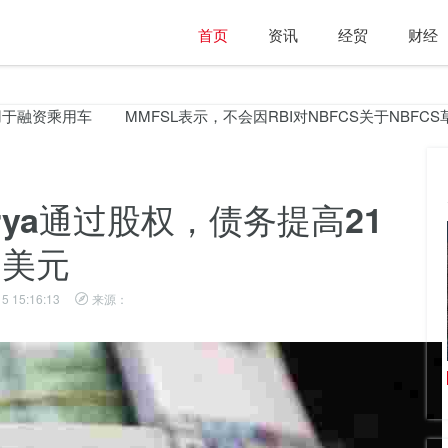
首页
资讯
经贸
财经
融资乘用车
MMFSL表示，不会因RBI对NBFCS关于NBFCS草
up Arya通过股权，债务提高21
美元
5 15:16:13
来源：
印度联盟银行首席执行官Rajkiran Rai获得了2
年的延伸