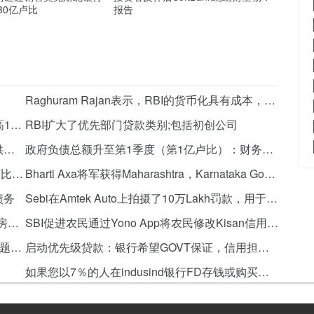
30亿卢比
报告
Raghuram Rajan表示，RBI的货币化具有成本，不能永恒
Srei Equipment Finance从KFW Ipex-Bank提高1000万欧元
RBI扩大了优先部门贷款类别;包括初创公司
SBI的Saloni Narayanan说，将需要从政府提供资金初创公司的保证
政府负债总额升至第1季度（第1亿卢比）：财务部报告
银行制裁约90,000亿卢比优惠信贷到1.1亿亿卢比的信用卡持有人：Sitharaman.
Bharti Axa将军获得Maharashtra，Karnataka Govts获得了800亿亿亿亿亿亿亿韩元保险授权
债务
Sebi在Amtek Auto上拍摄了10万Lakh罚款，用于披露失误
前RBI副省长S的Mundra被任命为Indiabulls住房的非执行主席
SBI促进农民通过Yono App将农民修改Kisan信用卡的限额
政府运营的MSMES rs 20,000亿卢比的资金;问题常见问题解答
启动优先级贷款：银行希望GOVT保证，信用担保基金仍然卡住
如果您以7％的人在indusind银行FD存钱或购买其债券，则收益20％？