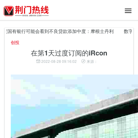
切
换
导
航
度国有银行可能会看到不良贷款添加中度：摩根士丹利
数字贷款
创投
在第1天过度订阅的iRcon
2022-08-28 09:16:02
来源：