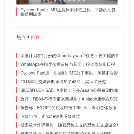
Cyclone Fani：IMD注意到不降低卫兵，平静的前身
舞台为C
都遭到破坏
热点
推荐
印度计划在7月份的Chandrayaan-2任务：要关键的事情
WhatsApp在印度传播反疫苗新闻，报道华尔街日报
Cyclone Fani进一步加剧; IMD总干事说，风暴不会影响季风
2018年社交媒体欺诈增加了43％，揭示了研究
SILCAR LOK SABHA座椅：它是Assam公民费Bill实验室的优势
政府，RBI将不得不带来新规则：Amitabh康德在SC订单上于
报告称，FY19中的税收申报下降1％，表明总体放缓
下降17％，iPhone销售下降速度
斯里兰卡炸弹爆炸：随着恐怖主义的恐怖主义旅游全球旅游业
普吉岛旅行：有趣的是在口袋友好的预算上无限制