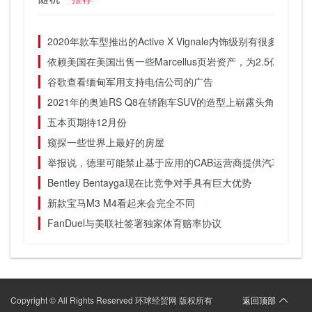
2020年款车型推出的Active X Vignale内饰级别有很多让人
依赖美国在美国出售一些Marcellus页岩资产，为2.5亿美元
谷歌查看缅甸军用支持电信公司的广告
2021年的奥迪RS Q8在轿跑车SUV的造型上崭露头角
五本页期待12月份
窥探一些世界上最好的房屋
举报说，德里可能禁止基于应用的CAB运营商提供汽车池池播
Bentley Bentayga现在比竞争对手具有巨大优势
新款宝马M3 M4看起来会完全不同
FanDuel与美联社签署独家体育赔率协议
Copyright © All Rights Reserved 环球经贸网 版权所有
返回顶部