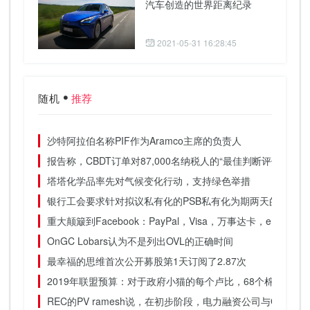
汽车创造的世界距离纪录
2021-05-31 16:28:45
随机
推荐
沙特阿拉伯名称PIF作为Aramco主席的负责人
报告称，CBDT订单对87,000名纳税人的“最佳判断评估诉讼程
塔塔化学品率先对气候变化行动，支持绿色举措
银行工会要求针对拟议私有化的PSB私有化为期两天的罢工
重大颠簸到Facebook：PayPal，Visa，万事达卡，eBay
OnGC Lobars认为不是列出OVL的正确时间
最幸福的思维首次公开募股第1天订阅了2.87次
2019年联盟预算：对于政府小猫的每个卢比，68个棉花来自
REC的PV ramesh说，在初步阶段，电力融资公司与GOVT