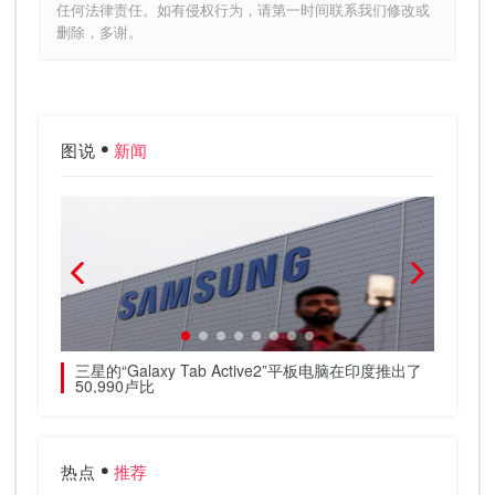
任何法律责任。如有侵权行为，请第一时间联系我们修改或
删除，多谢。
图说
新闻
度将执行剩余
三星的“Galaxy Tab Active2”平板电脑在印度推出了
App
50,990卢比
热点
推荐