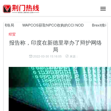
切
换
导
航
网络局
WAPCOS获取NPCC收购的CCI NOD
Brexit推
经贸
报告称，印度在新德里举办了辩护网络
局
2022-03-30 15:16:05
来源：