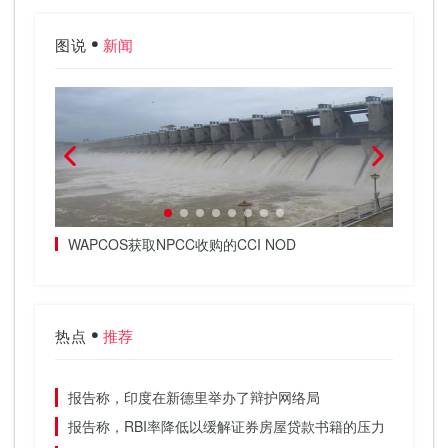
图说
新闻
WAPCOS获取NPCC收购的CCI NOD
MCX
比;市
热点
推荐
报告称，印度在新德里举办了辩护网络局
报告称，RBI率降低以缓解证券房屋贷款书籍的压力