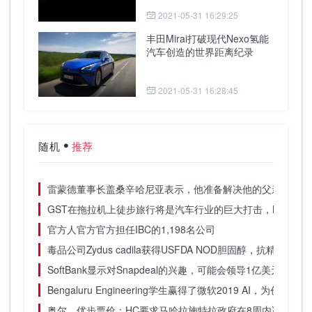
2021-05-31 16:29:25
丰田Mirai打破现代Nexo氢能
汽车创造的世界距离纪录
2021-05-31 16:28:45
随机
推荐
雷蒙德董事长盖桑辛哈尼亚表示，他准备解决他的父亲问题：
GST在拖拉机上徒步旅行将是汽车行业的巨大打击，M＆M的Pawa
官方人官方官方担任IBC的1,198名公司
毒品公司Zydus cadila获得USFDA NOD胆固醇，抗精神病药
SoftBank显示对Snapdeal的兴趣，可能会领导1亿美元的资
Bengaluru Engineering学生赢得了微软2019 AI，为
奥尔，优步票价：HC要求马哈拉施特拉政府在8周内决定