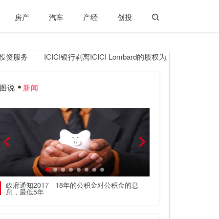
房产
汽车
产经
创投
服务
ICICI银行剥离ICICI Lombard的股权为2,250卢比
挪威的
图说
新闻
政府通知2017 - 18年的公积金对公积金的息
CNBCTV18独家：RBI 
息，最低5年
Jagdishan为H