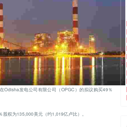
r在Odisha发电公司有限公司（OPGC）的拟议购买49％
权为135,000美元（约1,019亿卢比）。