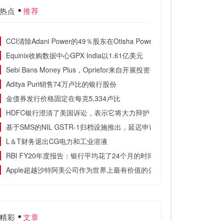
热点
推荐
CCI清除Adani Power的49％股东在Otisha Power发电公司
Equinix收购数据中心GPX India以1.61亿美元
Sebi Bans Money Plus，Opriefor来自开展投资咨询服务
Aditya Puri销售74万卢比的银行股份
金债券发行价格固定在每克5,334卢比
HDFC银行澄清了美国诉讼，表示它将大力辩护
基于SMS的NIL GSTR-1归档设施推出，延迟申请的延迟费用免除
L＆T财务退出CG电力和工业溶液
RBI FY20年度报告：银行平均花了24个月的时间来检测欺诈
Apple超越沙特阿美公司作为世界上最有价值的公司
精彩
文章