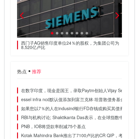
13.8％
西门子AG销售印度单位24％的股权，为集团公司为
政府延
8,520亿卢比
18万
热点
推荐
在数字印度，现金是国王，录取Paytm创始人Vijay Sekhar Sh
essel infra ncd默认值添加到富兰克林·坦普敦债务基金困境
如果您以7％的人在indusind银行FD存钱或购买其债券，则收
RBI与机构讨论; Shaktikanta Das表示，在全球指数中努力将
PNB，IOB将贷款率削减75个基点
Kotak Mahindra Bank推出了7100卢比的CR QIP，考虑到