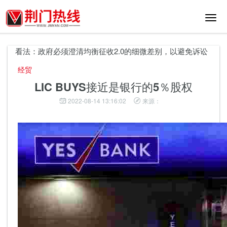
切
换
导
航
看法：政府必须澄清均衡征收2.0的细微差别，以避免诉讼
G
经贸
LIC BUYS接近是银行的5％股权
2022-08-14 13:16:02
来源：