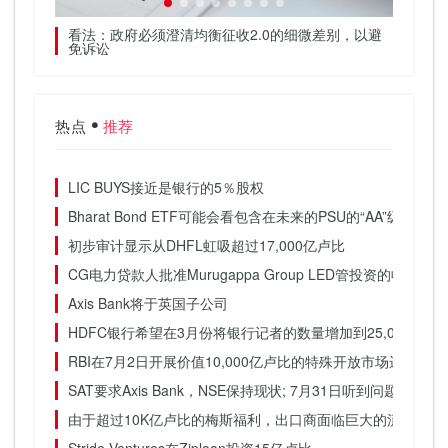
跃升14％
看法：政府必须澄清均衡征收2.0的细微差别，以避
Srei 
免诉讼
万欧元
热点
推荐
LIC BUYS接近是银行的5％股权
Bharat Bond ETF可能会看包含在未来的PSU的“AA”级证券：D
初步审计显示从DHFL虹吸超过17,000亿卢比
CG电力贷款人批准Murugappa Group LED管投资的收购投标
Axis Bank将于英国子公司
HDFC银行希望在3月份将银行记者的数量增加到25,000
RBI在7月2日开展价值10,000亿卢比的特殊开放市场运营
SAT要求Axis Bank，NSE保持现状; 7月31日听到问题
由于超过10K亿卢比的梅斯福利，出口商面临巨大的流动性挑战：