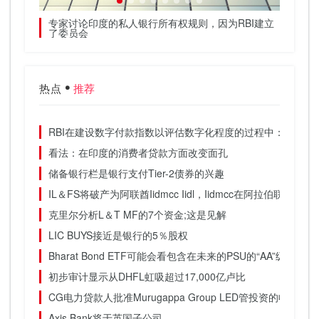
：报告
专家讨论印度的私人银行所有权规则，因为RBI建立
SIP
了委员会
paytm
热点
推荐
RBI在建设数字付款指数以评估数字化程度的过程中：官方
看法：在印度的消费者贷款方面改变面孔
储备银行栏是银行支付Tier-2债券的兴趣
IL＆FS将破产为阿联酋Iidmcc Iidl，Iidmcc在阿拉伯联合酋长
克里尔分析L＆T MF的7个资金;这是见解
LIC BUYS接近是银行的5％股权
Bharat Bond ETF可能会看包含在未来的PSU的“AA”级证券：D
初步审计显示从DHFL虹吸超过17,000亿卢比
CG电力贷款人批准Murugappa Group LED管投资的收购投标
Axis Bank将于英国子公司