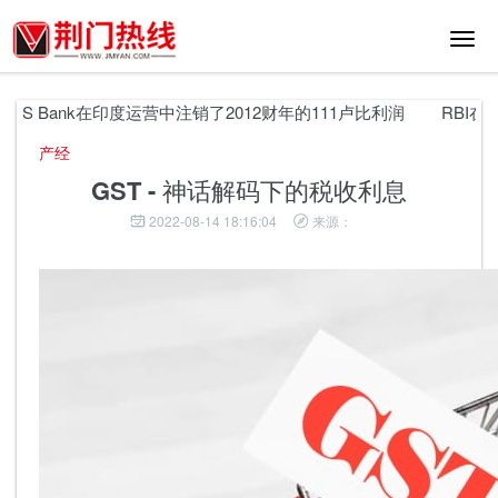
切
换
导
航
S Bank在印度运营中注销了2012财年的111卢比利润
RBI在建
产经
GST - 神话解码下的税收利息
2022-08-14 18:16:04
来源：