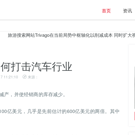
首页
资讯
旅游搜索网站Trivago在当前局势中枢轴化以削减成本 同时扩大视野
如何打击汽车行业
7 11:21:10
来源：
减产，并使经销商的库存减少。
00亿美元，几乎是先前估计的600亿美元的两倍。其中
福特计划推出技术以无线方式升级数百万辆汽车
就像特斯拉一样