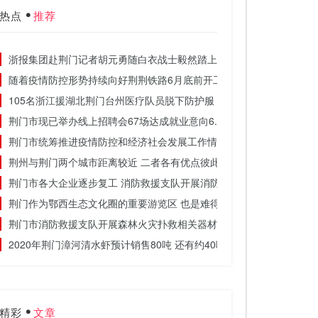
热点
推荐
浙报集团赴荆门记者胡元勇随白衣战士毅然踏上征途
随着疫情防控形势持续向好荆荆铁路6月底前开工
105名浙江援湖北荆门台州医疗队员脱下防护服 告别荆门的云彩启程回
荆门市现已举办线上招聘会67场达成就业意向6.2万人
荆门市统筹推进疫情防控和经济社会发展工作情况
荆州与荆门两个城市距离较近 二者各有优点彼此之间差别不大
荆门市各大企业逐步复工 消防救援支队开展消防演练
荆门作为鄂西生态文化圈的重要游览区 也是难得的旅游胜地
荆门市消防救援支队开展森林火灾扑救相关器材装备学习
2020年荆门漳河清水虾预计销售80吨 还有约40吨待销
精彩
文章