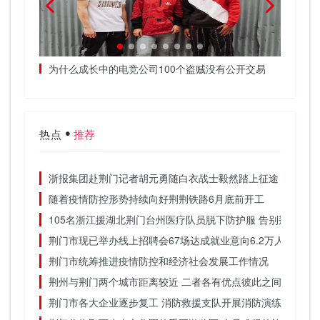
汽车就像
为什么成长中的电竞公司100个盗贼没有公开交易
如何在
热点
推荐
浙报集团赴荆门记者胡元勇随白衣战士毅然踏上征途
随着疫情防控形势持续向好荆荆铁路6月底前开工
105名浙江援湖北荆门台州医疗队员脱下防护服 告别荆门的
荆门市现已举办线上招聘会67场达成就业意向6.2万人
荆门市统筹推进疫情防控和经济社会发展工作情况
荆州与荆门两个城市距离较近 二者各有优点彼此之间差别不
荆门市各大企业逐步复工 消防救援支队开展消防演练