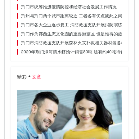
荆门市统筹推进疫情防控和经济社会发展工作情况
荆州与荆门两个城市距离较近 二者各有优点彼此之间差别不
荆门市各大企业逐步复工 消防救援支队开展消防演练
荆门作为鄂西生态文化圈的重要游览区 也是难得的旅游胜地
荆门市消防救援支队开展森林火灾扑救相关器材装备学习
2020年荆门漳河清水虾预计销售80吨 还有约40吨待销
精彩
文章