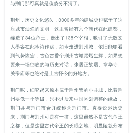
与荆门那可真就是傻傻分不清了。
荆州，历史文化悠久，3000多年的建城史也赋予了这
座城市灿烂的文明，这里曾经有六个朝代在此建都，
缔造了34位帝王，走出了138个宰相，吸引了无数文
人墨客在此吟诗作赋，如今走进荆州城，依旧能够看
到气势恢宏，古色古香个荆州古城熠熠生辉，如果想
要来一场彻底的与历史对话，张居正故居、章华寺、
关帝庙等也绝对是上古怀今的好地方。
荆门呢，细究起来原本属于荆州管的小县城，比着荆
州要低一个等级，只不过后来中国区划调整的缘故，
荆门县与荆门市合并统称为荆门市。真要说起历史
来，荆门与荆州可是有一拼，这里虽然不是古代帝王
之都，但是这里古代帝王的长眠之地，明显陵就分布