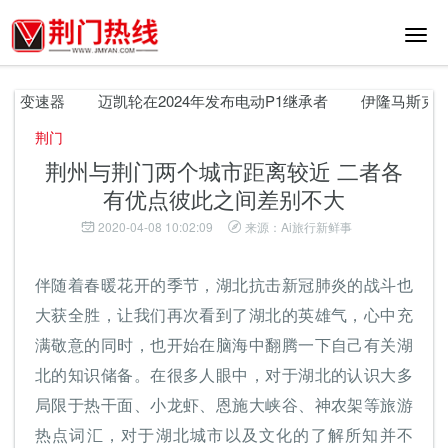
切
换
导
航
动变速器
迈凯轮在2024年发布电动P1继承者
伊隆马斯克解释了
荆门
荆州与荆门两个城市距离较近 二者各
有优点彼此之间差别不大
2020-04-08 10:02:09
来源：Ai旅行新鲜事
伴随着春暖花开的季节，湖北抗击新冠肺炎的战斗也
大获全胜，让我们再次看到了湖北的英雄气，心中充
满敬意的同时，也开始在脑海中翻腾一下自己有关湖
北的知识储备。在很多人眼中，对于湖北的认识大多
局限于热干面、小龙虾、恩施大峡谷、神农架等旅游
热点词汇，对于湖北城市以及文化的了解所知并不