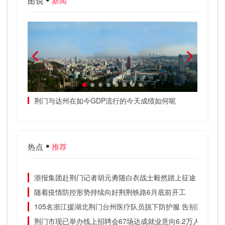
图说
新闻
荆门与达州在如今GDP流行的今天成绩如何呢
3辆满
武汉荆
热点
推荐
浙报集团赴荆门记者胡元勇随白衣战士毅然踏上征途
随着疫情防控形势持续向好荆荆铁路6月底前开工
105名浙江援湖北荆门台州医疗队员脱下防护服 告别荆门的
荆门市现已举办线上招聘会67场达成就业意向6.2万人