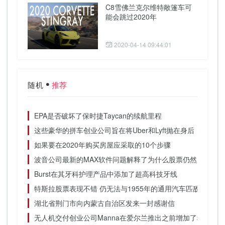
C8雪佛兰克尔维特敞篷车可
能会跳过2020年
2020-04-14 09:44:01
随机
推荐
EPA是否破坏了保时捷Taycan的续航里程
这些豪华的拼车创业公司旨在将Uber和Lyft抛在身后
如果要在2020年购买房屋应采取的10个步骤
波音公司最新的MAX软件问题解释了为什么股票仍然风险太大
Burst在其牙科护理产品中添加了超高科技牙线
特斯拉股票表现不错 仍无法与1955年的通用汽车匹敌
湖北省荆门市向内蒙古自治区发来一封感谢信
无人机交付创业公司Manna在爱尔兰推出之前增加了种子资金