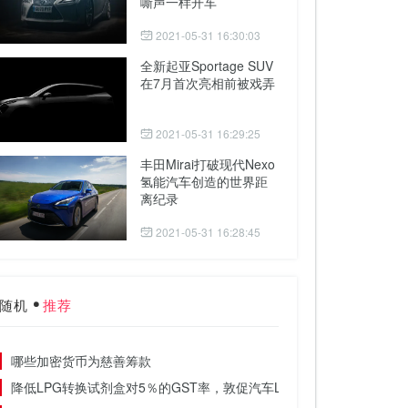
嘶声一样开车
2021-05-31 16:30:03
全新起亚Sportage SUV
在7月首次亮相前被戏弄
2021-05-31 16:29:25
丰田Mirai打破现代Nexo
氢能汽车创造的世界距
离纪录
2021-05-31 16:28:45
随机
推荐
哪些加密货币为慈善筹款
降低LPG转换试剂盒对5％的GST率，敦促汽车LPG行业