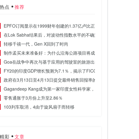
热点
推荐
EPFO订阅显示在1999财年创建的1.37亿卢比正式的工作
在Lok Sabha结果后，对波动性指数水平的不确定性已经下降了几乎一
转移千禧一代，Gen X回到了时尚
制作孟买未来准备好：为什么沿海公路项目将成为最大城市的福音
Goa在战争中再次与基于应用的驾驶室的旅游出租车
FY20的印度GDP增长预测为7.1％，揭示了FICCI调查
政府在3月13日至4月13日提交最终销售回报率的最后日期
Gagandeep Kang成为第一家印度女性科学家，以获得英国皇家社会
零售通胀于3月份上升至2.86％
103列车取消，4由于旋风扇子而转移
精彩
文章