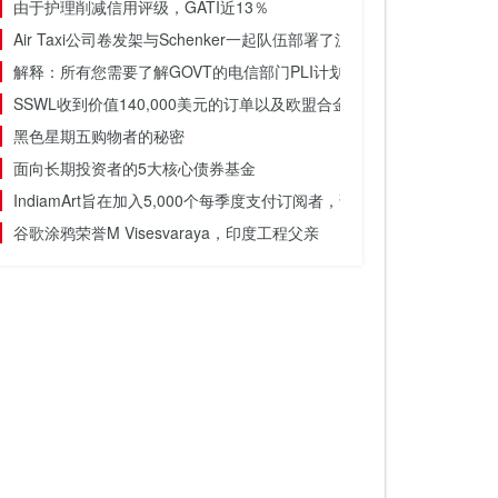
由于护理削减信用评级，GATI近13％
Air Taxi公司卷发架与Schenker一起队伍部署了沉重的无人机
解释：所有您需要了解GOVT的电信部门PLI计划
SSWL收到价值140,000美元的订单以及欧盟合金轮子的少女订单
黑色星期五购物者的秘密
面向长期投资者的5大核心债券基金
IndiamArt旨在加入5,000个每季度支付订阅者，说创始人Dinesh Agar
谷歌涂鸦荣誉M Visesvaraya，印度工程父亲