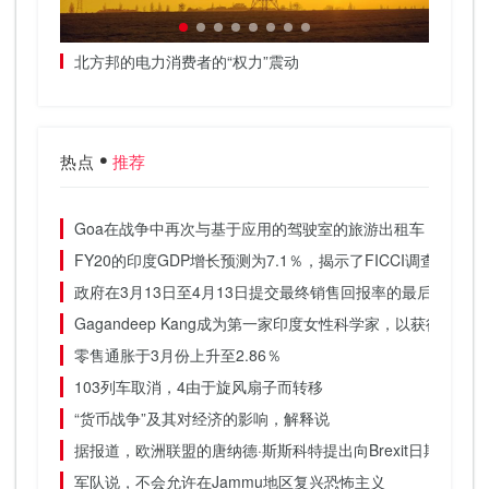
北方邦的电力消费者的“权力”震动
新西兰
热点
推荐
Goa在战争中再次与基于应用的驾驶室的旅游出租车
FY20的印度GDP增长预测为7.1％，揭示了FICCI调查
政府在3月13日至4月13日提交最终销售回报率的最后日期
Gagandeep Kang成为第一家印度女性科学家，以获得英国
零售通胀于3月份上升至2.86％
103列车取消，4由于旋风扇子而转移
“货币战争”及其对经济的影响，解释说
据报道，欧洲联盟的唐纳德·斯斯科特提出向Brexit日期提供英
军队说，不会允许在Jammu地区复兴恐怖主义