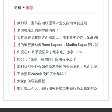
随机
推荐
戴姆勒，宝马自治联盟寻求定义自动驾驶规则
老虎在东北的保护区消失了
宝莱坞在父权制方面深加工，需要改变心态：Saif Ali Khan.
是的银行推动者Rana Kapoor，Madhu Kapur很快就罢工和
印度在12月季度记录了经常账户赤字0.2％
Ixigo 6th最多下载的旅行应用程序全球
加利福尼亚野火如何激发美国的金融危机，从而影响印度
工会预算2020会使印度十年吗？
大象如何导航栅栏
银行罢工今天：银行服务将被击中银行员工联盟抗议PSU的合