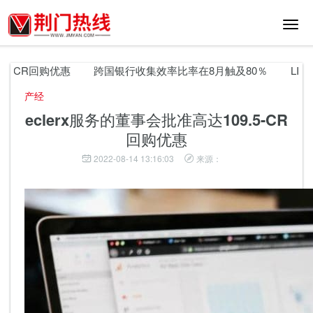
切
换
导
航
5-CR回购优惠
跨国银行收集效率比率在8月触及80％
LIC 
产经
eclerx服务的董事会批准高达109.5-CR
回购优惠
2022-08-14 13:16:03
来源：