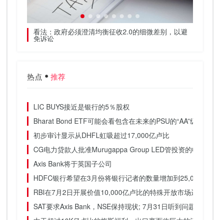
跃升14％
看法：政府必须澄清均衡征收2.0的细微差别，以避
Srei 
免诉讼
万欧元
热点
推荐
LIC BUYS接近是银行的5％股权
Bharat Bond ETF可能会看包含在未来的PSU的“AA”级证券：D
初步审计显示从DHFL虹吸超过17,000亿卢比
CG电力贷款人批准Murugappa Group LED管投资的收购投标
Axis Bank将于英国子公司
HDFC银行希望在3月份将银行记者的数量增加到25,000
RBI在7月2日开展价值10,000亿卢比的特殊开放市场运营
SAT要求Axis Bank，NSE保持现状; 7月31日听到问题