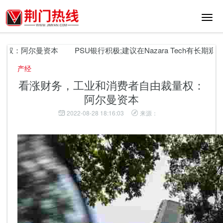
切
换
导
航
权：阿尔曼资本
PSU银行积极;建议在Nazara Tech有长期观点：Dip
产经
看涨财务，工业和消费者自由裁量权：
阿尔曼资本
2022-08-28 18:16:03
来源：