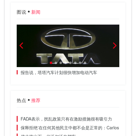
图说
新闻
报告说，塔塔汽车计划很快增加电动汽车
据说，
热点
推荐
FADA表示，扰乱政策只有在激励措施很有吸引力
保释拒绝'在任何其他民主中都不会是正常的：Carlos Ghosn.