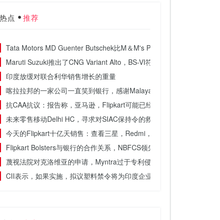
热点
推荐
Tata Motors MD Guenter Butschek比M＆M's Pawan Goenka更
Maruti Suzuki推出了CNG Variant Alto，BS-VI符合Wagonr和Swi
印度放缓对联合利华销售增长的重量
喀拉拉邦的一家公司一直笑到银行，感谢Malayalis的热爱
抗CAA抗议：报告称，亚马逊，Flipkart可能已经在Internet Shutdo
未来零售移动Delhi HC，寻求对SIAC保持令的救济
今天的Flipkart十亿天销售：查看三星，Redmi，智能手机的顶级交易;
Flipkart Bolsters与银行的合作关系，NBFCS领先于节日季节
蔑视法院对克洛维亚的申请，Myntra过于专利侵权行为
CII表示，如果实施，拟议塑料禁令将为印度企业创造一个存在的危机