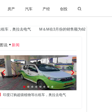
房产
汽车
产经
创投
车，奥拉去电气
M＆M在3月份的销售额为62,952个单位
丰
图说
新闻
印度订购超级植物等出租车，奥拉去电气
Piaggio于201