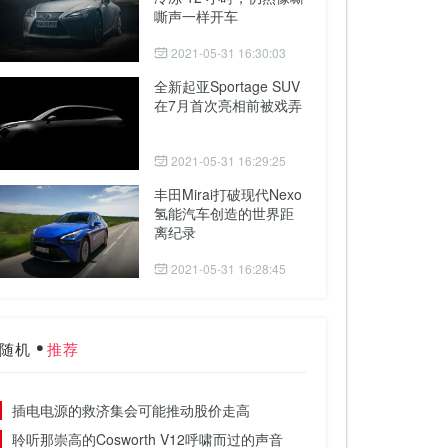
嘶声一样开车
2021-05-31 16:30:03
全新起亚Sportage SUV
在7月首次亮相前被戏弄
2021-05-31 16:29:25
丰田Mirai打破现代Nexo
氢能汽车创造的世界距
离纪录
2021-05-31 16:28:45
随机
推荐
插电电源的救济集会可能推动股价走高
聆听那崇高的Cosworth V12呼啸而过的声音