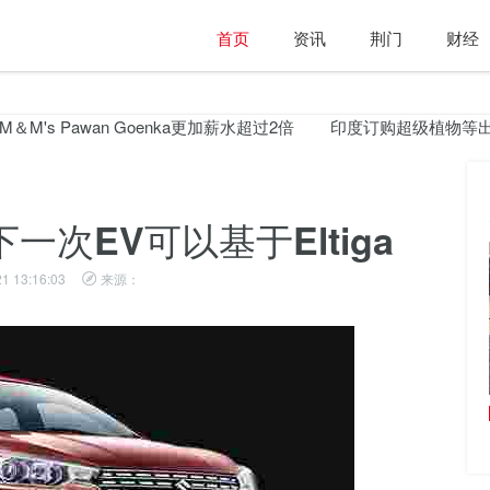
首页
资讯
荆门
财经
k比M＆M's Pawan Goenka更加薪水超过2倍
印度订购超级植物等出租
次EV可以基于Eltiga
1 13:16:03
来源：
jiomart-kirana绑起来：较小的fmcg cos是有益
的，较大的称重选项