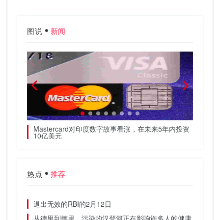
图说
新闻
Mastercard对印度数字故事看涨，在未来5年内投资
部长说
10亿美元
裁，说
热点
推荐
退出无效的RBI的2月12日
从德里到德里，污染的汉登河正在影响许多人的健康