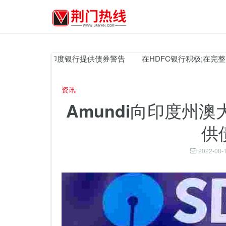
利亚煤矿的州印度银行提供债券警告
在HDFC银行积极;在完整的
资讯
Amundi向印度州
供
2022-08-1