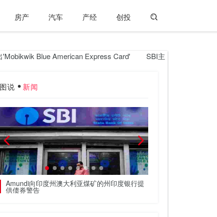
房产
汽车
产经
创投
kwik Blue American Express Card'
SBI主席Rajnish K
图说
新闻
Amundi向印度州澳大利亚煤矿的州印度银行提
宝莱坞女演员卡特里
供债券警告
开的金额