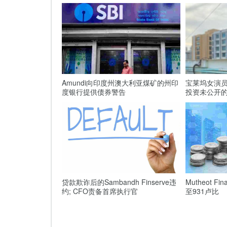
Amundi向印度州澳大利亚煤矿的州印
宝莱坞女演员
度银行提供债券警告
投资未公开
贷款欺诈后的Sambandh Finserve违
Mutheot F
约; CFO责备首席执行官
至931卢比