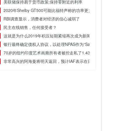
美联储保持易于货币政策;保持零附近的利率
2020年Shelby GT500可能比福特声称的功率更大
RBI调查显示，消费者对经济的信心减弱了
民主在线销售，任何接受者？
这就是为什么2019年积压短期紧缩再次成为新闻的原因
银行最终确定债权人协议，以处理NPAS作为“Sashakt”的一部分
70岁的纽约印度艺术画廊所有者被控走私了1.43亿美元的古物
非常高兴的阿海曼将明天返回，预计IAF表示在日内瓦惯例下