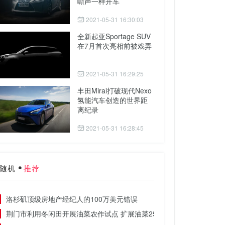
嘶声一样开车
2021-05-31 16:30:03
全新起亚Sportage SUV
在7月首次亮相前被戏弄
2021-05-31 16:29:25
丰田Mirai打破现代Nexo
氢能汽车创造的世界距
离纪录
2021-05-31 16:28:45
随机
推荐
洛杉矶顶级房地产经纪人的100万美元错误
荆门市利用冬闲田开展油菜农作试点 扩展油菜25万亩