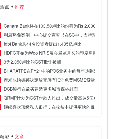
热点
推荐
Canara Bank将在103.50卢比的份额为Rs 2,000亿卢比的发行价格
利息豁免案例：中心提交宣誓书在SC中，支持豁免对贷款的复合利息达
Idbi Bank从44名投资者提出1,435亿卢比
HDFC开始为Woo NRIS展会展览月长的印度房屋
3为2,350卢比的GST欺诈被捕
BHARATPE在FY21中的POS业务中的每年达到50亿美元的年度交易价
泰米尔纳德邦决定放弃所有抵消免费MSME贷款的印花税，但它会有所
DCB银行在孟买建造更多城市森林封面
QRMP计划为GST付款人推出，成交量高达5亿卢比
继续喜欢顶级私人银行，在收益中提供更快的反弹：菲利普尔
精彩
文章