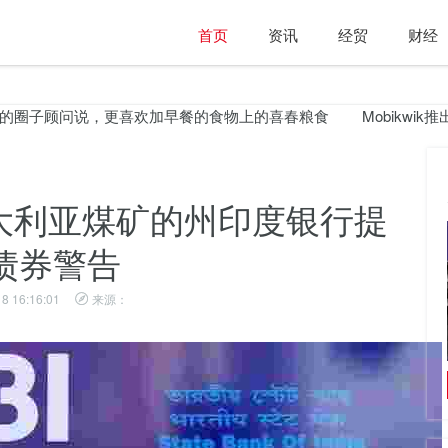
首页
资讯
经贸
财经
圈子顾问说，更喜欢加早​​餐的食物上的喜春粮食
Mobikwik推出'Mobi
澳大利亚煤矿的州印度银行提
债券警告
8 16:16:01
来源：
Lakshmi Vilas Bank Moratorium于11月27日被
解除