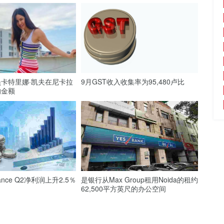
卡特里娜·凯夫在尼卡拉
9月GST收入收集率为95,480卢比
的金额
inance Q2净利润上升2.5％
是银行从Max Group租用Noida的租约
62,500平方英尺的办公空间