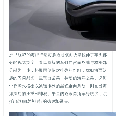
护卫舰07的海浪律动前脸通过横向线条拉伸了车头部
分的视觉宽度，造型坚毅的车灯自然而然地与格栅部
分融为一体，格栅两侧依次排列的灯组，犹如海面泛
起的闪闪粼光，呈现出柔美、律动的海洋之美。深海
中脊峰式格栅以紧密排列的黑色垂向条纹，刻画出海
洋深处的庄重和神秘。平直的逐浪奔涌车身腰线，烘
托出战舰破浪前行的稳健和果决。