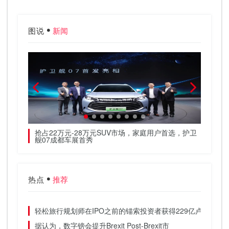
图说
新闻
等大咖
抢占22万元-28万元SUV市场，家庭用户首选，护卫
前8月
舰07成都车展首秀
热点
推荐
轻松旅行规划师在IPO之前的锚索投资者获得229亿卢比
据认为，数字镑会提升Brexit Post-Brexit市