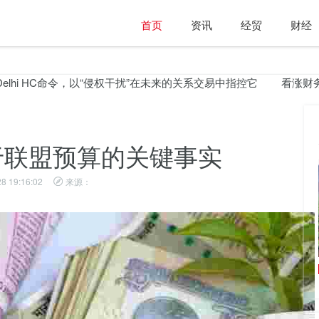
首页
资讯
经贸
财经
i HC命令，以“侵权干扰”在未来的关系交易中指控它
看涨财务，
关于联盟预算的关键事实
8 19:16:02
来源：
巴索达银行为每股零售楼梯统计价格为85.98卢
比