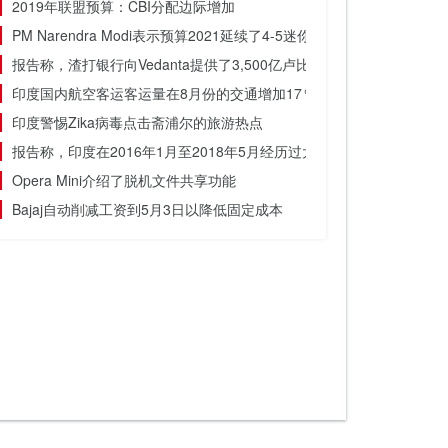
2019年联盟预算：CBI分配边际增加
PM Narendra Modi表示预算2021延续了4-5迷你预算在2020年宣布
报告称，渣打银行向Vedanta提供了3,500亿卢比的抵消抵押俱乐部
印度国内航空客运客运量在8月份的交通增加17％至113.5万;市场份
印度警惕Zika病毒点击斋浦尔的旅游热点
报告称，印度在2016年1月至2018年5月经历过大多数互联网停工
Opera Mini介绍了脱机文件共享功能
Bajaj自动削减工资到5月3日以降低固定成本