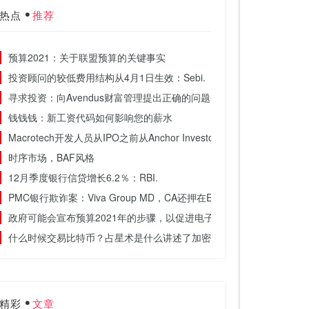
热点
推荐
预算2021：关于联盟预算的关键事实
投资顾问的较低费用结构从4月1日生效：Sebi.
寻求投资：向Avendus财富管理提出正确的问题
钱钱钱：新工资代码如何影响您的薪水
Macrotech开发人员从IPO之前从Anchor Investors筹集了740亿卢比
时序市场，BAF风格
12月季度银行信贷增长6.2％：RBI.
PMC银行欺诈案：Viva Group MD，CA还押在ED监护权
政府可能会宣布预算2021年的步骤，以促进电子商务出口，进口
什么时候交易比特币？占星术是什么讲述了加密货币的运动
精彩
文章