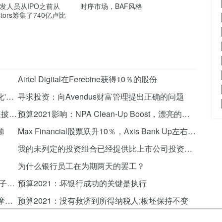
h开发人员从IPO之前从
时序市场，BAF风格
vestors筹集了740亿卢比
Airtel Digital在Ferebine获得10％的股份
媒体报道称'GOVT摘要四个中型国有银行私有化'不正确
寻求投资：向Avendus财富管理提出正确的问题
Axis Bank，促进者联合印度保险结算结算涉嫌披露案件与SEBI失误
预算2021影响：NPA Clean-Up Boost，漂亮的银行击中了历史新高，上涨了8％，上涨了8％
题
Max Financial股票跃升10％，Axis Bank Up左右4％，因为Irdai批准股权收购
我的未列定的投资组合已经提供比上市公司投资更高的回报：jhunjunwala.
为什么银行员工在为期两天的罢工？
政府可能会宣布预算2021年的步骤，以促进电子商务出口，进口
预算2021：坏银行成功的关键是执行
印度国有银行可能会看到不良贷款添加中度：摩根士丹利
预算2021：没有救济到所得纳税人;板坯保持不变