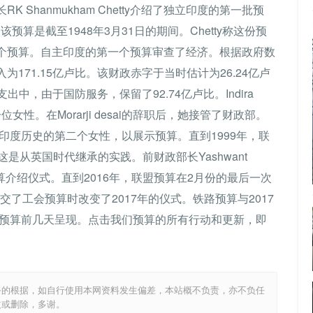
Shanmukham Chetty介绍了独立印度的第一批预
u。该预算是截至1948年3月31日的期间。Chetty称这份预
个预算。自主印度的第一个预算审查了经济。根据政府数
171.15亿卢比。该财政赤字于当时估计为26.24亿卢
出中，由于国防服务，保留了92.74亿卢比。Indira
位女性。在Morarji desai的辞职后，她接管了财政部。
立印度历史的第二个女性，以展示预算。直到1999年，联
是从英国时代继承的实践。前财政部长Yashwant
预算介绍仪式。直到2016年，联盟预算在2月份的最后一次
交了工会预算时改变了2017年的仪式。铁路预算与2017
会预算前几天呈现。点击我们预算的所有行动和更新，即
务的根据，如自行使用本网资料发生偏差，本站概不负责，亦不负任
改或删除，多谢。