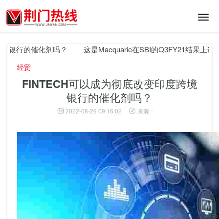
切
换
导
航
境银行的催化剂吗？
这是Macquarie在SBI的Q3FY21结果上说
经贸
FINTECH可以成为彻底改变印度跨境
银行的催化剂吗？
2022-08-29 09:16:02
来源：