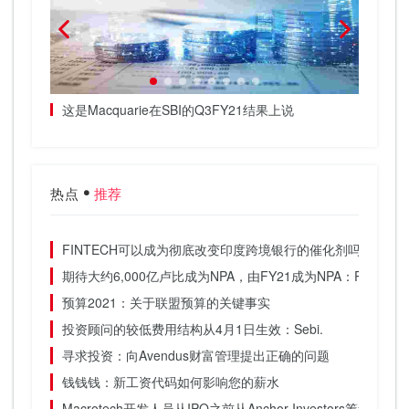
7世纪的郁
这是Macquarie在SBI的Q3FY21结果上说
通过存
Rajam
热点
推荐
FINTECH可以成为彻底改变印度跨境银行的催化剂吗？
期待大约6,000亿卢比成为NPA，由FY21成为NPA：PNB.
预算2021：关于联盟预算的关键事实
投资顾问的较低费用结构从4月1日生效：Sebi.
寻求投资：向Avendus财富管理提出正确的问题
钱钱钱：新工资代码如何影响您的薪水
Macrotech开发人员从IPO之前从Anchor Investors筹集了7