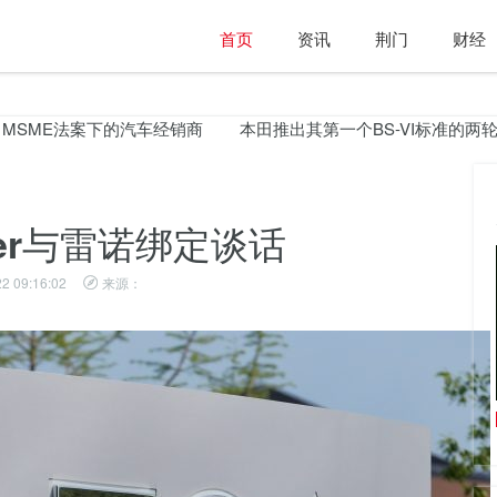
首页
资讯
荆门
财经
ME法案下的汽车经销商
本田推出其第一个BS-VI标准的两轮车
ysler与雷诺绑定谈话
2 09:16:02
来源：
Bajaj汽车当地两轮车销售额在6月下降2％