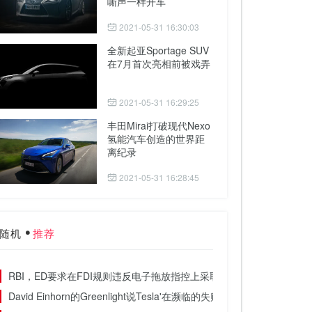
嘶声一样开车
2021-05-31 16:30:03
全新起亚Sportage SUV
在7月首次亮相前被戏弄
2021-05-31 16:29:25
丰田Mirai打破现代Nexo
氢能汽车创造的世界距
离纪录
2021-05-31 16:28:45
随机
推荐
RBI，ED要求在FDI规则违反电子拖放指控上采取“必要行动”
David Einhorn的Greenlight说Tesla'在濒临的失败中