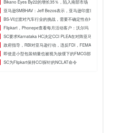
Bikano Eyes By22的增长35％，陷入南部市场
亚马逊SMBHAV：Jeff Bezos表示，亚马逊印度将投资10亿美元的数字
BS-VI过渡对汽车行业的挑战，需要不确定性在H2 FY20
Flipkart，Phonepe查看每月活动客户：沃尔玛
SC要求Karnataka HC决定CCI PLEA在对阵亚马逊，Flipkart探讨的探
政府指导，RBI对亚马逊行动，违反FDI，FEMA的FLIPKART
即使是小型包装销量也被视为放缓下的FMCG部门卷轴
SC为Flipkart保持CCI探针的NCLAT命令