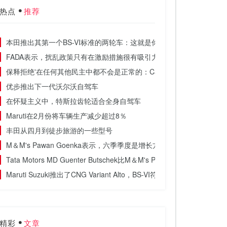
热点
推荐
本田推出其第一个BS-VI标准的两轮车：这就是你需要了解的规范
FADA表示，扰乱政策只有在激励措施很有吸引力
保释拒绝'在任何其他民主中都不会是正常的：Carlos Ghosn.
优步推出下一代沃尔沃自驾车
在怀疑主义中，特斯拉齿轮适合全身自驾车
Maruti在2月份将车辆生产减少超过8％
丰田从四月到徒步旅游的一些型号
M＆M's Pawan Goenka表示，六季季度是增长方面最糟糕的季度
Tata Motors MD Guenter Butschek比M＆M's Pawan Goenka更
Maruti Suzuki推出了CNG Variant Alto，BS-VI符合Wagonr和Swi
精彩
文章