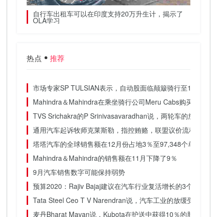
级，警告
自行车出租车可以在印度支持20万升生计，揭示了
Ana
OLA学习
车枢纽
热点
推荐
市场专家SP TULSIAN表示，自动股面临颠簸骑行至12月
Mahindra＆Mahindra在乘坐骑行公司Meru Cabs购买55％
TVS Srichakra的P Srinivasavaradhan说，两轮车的放缓
通用汽车起诉牧师克莱斯勒，指控贿赂，联盟议价流程腐败
塔塔汽车的全球销售额在12月份占地3％至97,348个单位
Mahindra＆Mahindra的销售额在11月下降了9％
9月汽车销售数字可能保持弱势
预算2020：Rajiv Bajaj建议在汽车行业复活增长的3个步骤
Tata Steel Ceo T V Narendran说，汽车工业的放缓受
麦丹Bharat Mavan说，Kubota在护送中获得10％的股权，