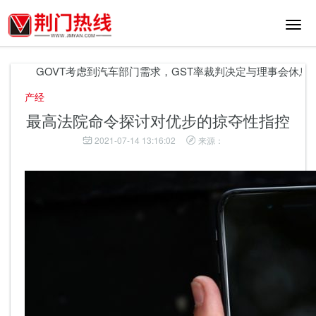
切
换
导
航
GOVT考虑到汽车部门需求，GST率裁判决定与理事会休息，F
产经
最高法院命令探讨对优步的掠夺性指控
2021-07-14 13:16:02
来源：