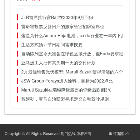
JLR首席执行官Ralf在2020年9月回归
雷诺将投票反答日产的搬家给它招牌室席位
这是为什么Amara Raja电池，exide行业在一年内下滑超过2
生活方式预计节日期间需求恢复
自动陈列室今天准备在绿色区域开放，但Fada要求经销商进
亚马逊工人批评其为期一天的交付计划
2月最佳销售光伏模型; Maruti Suzuki使得清洁的六个斑点
JSW Group Forays进入涂料，目标为2022卢比
Maruti Suzuki在瑞银降级股票的评级后跌倒3％
戴姆勒，宝马自治联盟寻求定义自动驾驶规则
Copyright © All Rights Reserved 荆门热线 版权所有
返回顶部