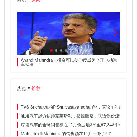
油市场仅
Anand Mahindra：投资可以使印度成为全球电动汽
Emk
车枢纽
高了3
热点
推荐
TVS Srichakra的P Srinivasavaradhan说，两轮车的放缓
通用汽车起诉牧师克莱斯勒，指控贿赂，联盟议价流程腐败
塔塔汽车的全球销售额在12月份占地3％至97,348个单位
Mahindra＆Mahindra的销售额在11月下降了9％