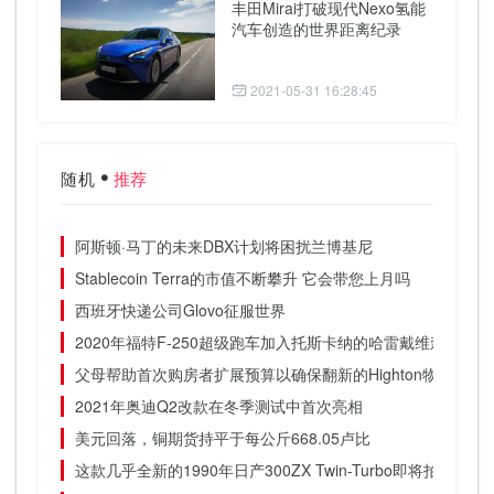
丰田Mirai打破现代Nexo氢能
汽车创造的世界距离纪录
2021-05-31 16:28:45
随机
推荐
阿斯顿·马丁的未来DBX计划将困扰兰博基尼
Stablecoin Terra的市值不断攀升 它会带您上月吗
西班牙快递公司Glovo征服世界
2020年福特F-250超级跑车加入托斯卡纳的哈雷戴维森主题卡
父母帮助首次购房者扩展预算以确保翻新的Highton物业
2021年奥迪Q2改款在冬季测试中首次亮相
美元回落，铜期货持平于每公斤668.05卢比
这款几乎全新的1990年日产300ZX Twin-Turbo即将拍卖