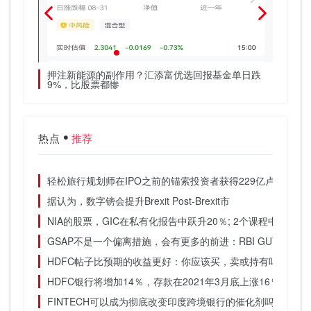
押注新能源的副作用？汇添富优选回报基金单日跌
抢占2
9%，比股票都惨
舰07
热点
推荐
轻松旅行规划师在IPO之前的锚索投资者获得229亿卢比
据认为，数字镑会提升Brexit Post-Brexit市
NIA的股票，GIC在私有化报告中跃升20％; 2个课程中44％
GSAP不是一个偏离措施，会有更多的前进：RBI GUV
HDFC帖子比预期的收益更好：你应该买，卖或持有吗？
HDFC银行将增加14％，存款在2021年3月底上涨16％
FINTECH可以成为彻底改变印度跨境银行的催化剂吗？