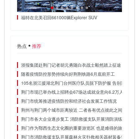
福特在北美召回661000辆Explorer SUV
盘前交
品等
热点
推荐
浙报集团赴荆门记者胡元勇随白衣战士毅然踏上征途
随着疫情防控形势持续向好荆荆铁路6月底前开工
105名浙江援湖北荆门台州医疗队员脱下防护服 告别荆门的
荆门市现已举办线上招聘会67场达成就业意向6.2万人
荆门市统筹推进疫情防控和经济社会发展工作情况
荆州与荆门两个城市距离较近 二者各有优点彼此之间差别不
荆门市各大企业逐步复工 消防救援支队开展消防演练
荆门作为鄂西生态文化圈的重要游览区 也是难得的旅游胜地
荆门市消防救援支队开展森林火灾扑救相关器材装备学习