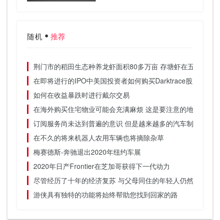
随机
推荐
荆门市的稻田生态种养龙虾面积80多万亩 存塘虾在五千七百
在即将进行的IPO中美国投资者如何购买Darktrace股票
如何在收益暴跌时进行戴尔交易
在海外购买住宅物业可能会充满麻烦 这是要注意的地方
订阅服务尚未达到普遍的意识 但是越来越多的汽车制造商正
在不久的将来机器人农用车辆也将摘除杂草
梅赛德斯-奔驰退出2020年纽约车展
2020年日产Frontier在芝加哥获得下一代动力
尽管经历了十年的经济复苏 与父母同住的年轻人仍然比独自
游侠具有独特的功能将始终帮助您找到回家的路