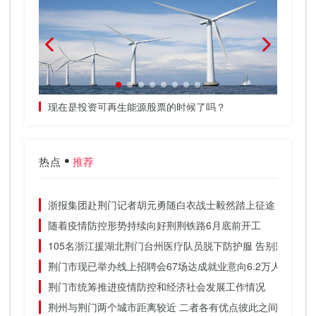
现转折
现在是投资可再生能源股票的时候了吗？
立即购
热点
推荐
浙报集团赴荆门记者胡元勇随白衣战士毅然踏上征途
随着疫情防控形势持续向好荆荆铁路6月底前开工
105名浙江援湖北荆门台州医疗队员脱下防护服 告别荆门的
荆门市现已举办线上招聘会67场达成就业意向6.2万人
荆门市统筹推进疫情防控和经济社会发展工作情况
荆州与荆门两个城市距离较近 二者各有优点彼此之间差别不