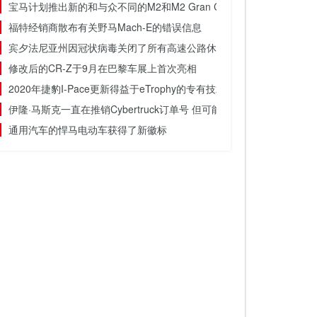
宝马计划推出新的和与众不同的M2和M2 Gran Coupe
福特经销商散布有关野马Mach-E的错误信息
宾夕法尼亚州因冠状病毒关闭了所有高速公路休息区
修改后的CR-Z于9月在巴黎车展上首次亮相
2020年捷豹I-Pace更新得益于eTrophy的专有技术
伊隆·马斯克一直在推销Cyber​​truck订单号 但可能不准确
通用汽车的悍马电动车获得了新徽标