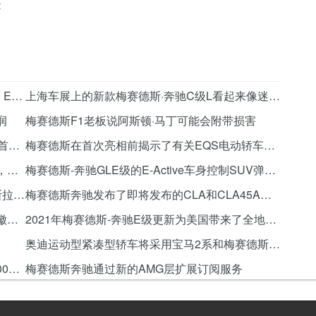
量
梅赛德斯测试另一个EQ，以遵循EQS，EQB，EQC和EQT
上海车展上的新款梅赛德斯·奔驰C级L看起来像迷你迈巴赫
润
梅赛德斯F1老板说阿斯顿·马丁可能会附带损害
2022年梅赛德斯-奔驰EQB与AMG Line在中国首次亮相
梅赛德斯在首次亮相前揭示了有关EQS电动轿车的更多细节
梅赛德斯-奔驰A级豪华轿车上市，亮点：价格，规格等
梅赛德斯-奔驰GLE级的E-Active车身控制SUV弹跳功能从选件列表中弹回
梅赛德斯-AMG准备在电动汽车大战中接替特斯拉和保时捷
梅赛德斯奔驰发布了即将发布的CLA和CLA45AMG的第一张官方谍照
奥迪与梅赛德斯奔驰和大众在社交上与他们的徽标保持距离
2021年梅赛德斯-奔驰E级更新为美国带来了全地形和PHEV车型
奥迪运动型紧凑型轿车将采用宝马2系和梅赛德斯AMG A级
2021年梅赛德斯AMG GT 73混合原型隐藏了800多个马力
梅赛德斯奔驰通过新的AMG层扩展订阅服务