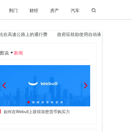
荆门
财经
房产
汽车
高速公路上的通行费
政府应鼓励使用自动液化石油气：IAC
图说
新闻
如何在Webull上获得加密货币购买力
比尔·米勒将投资转