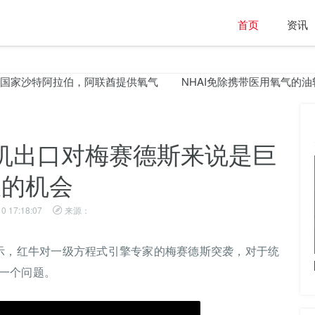
首页
资讯
沙特阿拉伯，阿联酋提供氧气
NHAI免除携带医用氧气的油轮在
机出口对梅赛德斯来说是巨
大的机会
0 17:18:07
来源：
ff)表示，红牛对一级方程式引擎专家的梅赛德斯突袭，对于统
比较税收计划和将会改变的地方
一个问题。