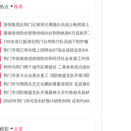
热点
推荐
浙报集团赴荆门记者胡元勇随白衣战士毅然踏上征途
随着疫情防控形势持续向好荆荆铁路6月底前开工
105名浙江援湖北荆门台州医疗队员脱下防护服 告别荆门的云彩启程回
荆门市现已举办线上招聘会67场达成就业意向6.2万人
荆门市统筹推进疫情防控和经济社会发展工作情况
荆州与荆门两个城市距离较近 二者各有优点彼此之间差别不大
荆门市各大企业逐步复工 消防救援支队开展消防演练
荆门作为鄂西生态文化圈的重要游览区 也是难得的旅游胜地
荆门市消防救援支队开展森林火灾扑救相关器材装备学习
2020年荆门漳河清水虾预计销售80吨 还有约40吨待销
精彩
文章