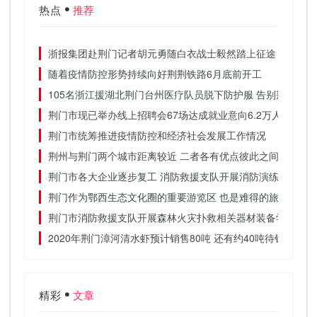
热点
推荐
浙报集团赴荆门记者胡元勇随白衣战士毅然踏上征途
随着疫情防控形势持续向好荆荆铁路6月底前开工
105名浙江援湖北荆门台州医疗队员脱下防护服 告别荆门的
荆门市现已举办线上招聘会67场达成就业意向6.2万人
荆门市统筹推进疫情防控和经济社会发展工作情况
荆州与荆门两个城市距离较近 二者各有优点彼此之间差别不
荆门市各大企业逐步复工 消防救援支队开展消防演练
荆门作为鄂西生态文化圈的重要游览区 也是难得的旅游胜地
荆门市消防救援支队开展森林火灾扑救相关器材装备学习
2020年荆门漳河清水虾预计销售80吨 还有约40吨待销
精彩
文章