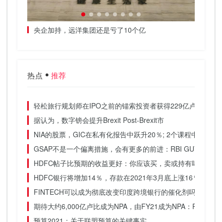
，此举让
央企加持，远洋集团还是亏了10个亿
前8月
热点
推荐
轻松旅行规划师在IPO之前的锚索投资者获得229亿卢比
据认为，数字镑会提升Brexit Post-Brexit市
NIA的股票，GIC在私有化报告中跃升20％; 2个课程中44％
GSAP不是一个偏离措施，会有更多的前进：RBI GUV
HDFC帖子比预期的收益更好：你应该买，卖或持有吗？
HDFC银行将增加14％，存款在2021年3月底上涨16％
FINTECH可以成为彻底改变印度跨境银行的催化剂吗？
期待大约6,000亿卢比成为NPA，由FY21成为NPA：PNB.
预算2021：关于联盟预算的关键事实