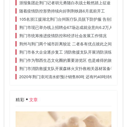
浙报集团赴荆门记者胡元勇随白衣战士毅然踏上征途
随着疫情防控形势持续向好荆荆铁路6月底前开工
105名浙江援湖北荆门台州医疗队员脱下防护服 告别荆门的
荆门市现已举办线上招聘会67场达成就业意向6.2万人
荆门市统筹推进疫情防控和经济社会发展工作情况
荆州与荆门两个城市距离较近 二者各有优点彼此之间差别不
荆门市各大企业逐步复工 消防救援支队开展消防演练
荆门作为鄂西生态文化圈的重要游览区 也是难得的旅游胜地
荆门市消防救援支队开展森林火灾扑救相关器材装备学习
2020年荆门漳河清水虾预计销售80吨 还有约40吨待销
精彩
文章