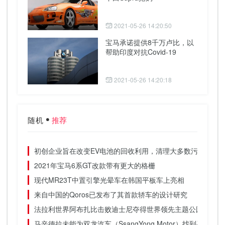
2021-05-26 14:20:50
宝马承诺提供8千万卢比，以
帮助印度对抗Covid-19
2021-05-26 14:20:18
随机
推荐
初创企业旨在改变EV电池的回收利用，清理大多数污染行业
2021年宝马6系GT改款带有更大的格栅
现代MR23T中置引擎光晕车在韩国平板车上亮相
来自中国的Qoros已发布了其首款轿车的设计研究
法拉利世界阿布扎比击败迪士尼夺得世界领先主题公园称号
马辛德拉未能为双龙汽车（SsangYong Motor）找到买家，