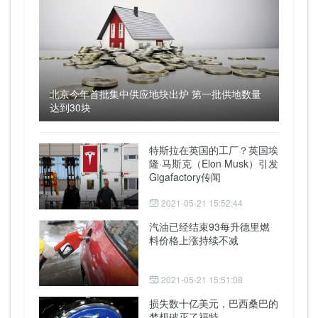
北京今年首批集中供应地块出炉 第一批供地数量
达到30块
特斯拉在英国的工厂？英国埃
隆·马斯克（Elon Musk）引发
Gigafactory传闻
2021-05-21 15:52:44
汽油已经结束93每升德里燃
料价格上涨持续不减
2021-05-21 15:51:08
损失数十亿美元，巴西桑巴的
梦想破灭了福特