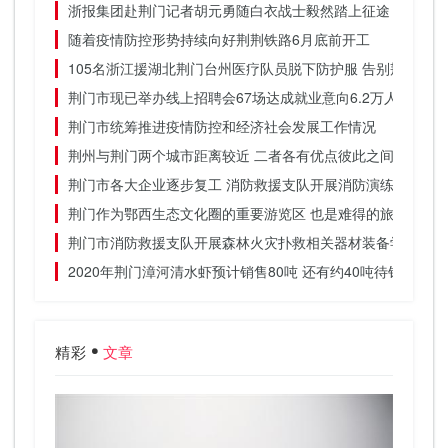
浙报集团赴荆门记者胡元勇随白衣战士毅然踏上征途
随着疫情防控形势持续向好荆荆铁路6月底前开工
105名浙江援湖北荆门台州医疗队员脱下防护服 告别荆门的
荆门市现已举办线上招聘会67场达成就业意向6.2万人
荆门市统筹推进疫情防控和经济社会发展工作情况
荆州与荆门两个城市距离较近 二者各有优点彼此之间差别不
荆门市各大企业逐步复工 消防救援支队开展消防演练
荆门作为鄂西生态文化圈的重要游览区 也是难得的旅游胜地
荆门市消防救援支队开展森林火灾扑救相关器材装备学习
2020年荆门漳河清水虾预计销售80吨 还有约40吨待销
精彩
文章